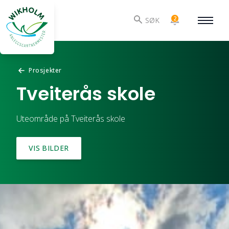
2
SØK
Prosjekter
Tveiterås skole
Uteområde på Tveiterås skole
VIS BILDER