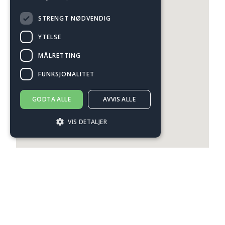
STRENGT NØDVENDIG
YTELSE
MÅLRETTING
FUNKSJONALITET
GODTA ALLE
AVVIS ALLE
VIS DETALJER
Strengt nødvendig
Ytelse
Målretting
Funksjonalitet
Strengt nødvendige informasjonskapsler
tillater kjernefunksjoner på nettstedet, som
brukerinnlogging og kontoadministrasjon.
Nettstedet kan ikke brukes riktig uten
strengt nødvendige informasjonskapsler.