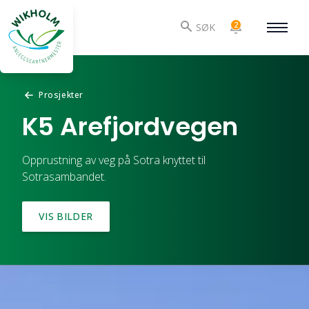
2
SØK
Prosjekter
K5 Arefjordvegen
Opprustning av veg på Sotra knyttet til
Sotrasambandet.
VIS BILDER