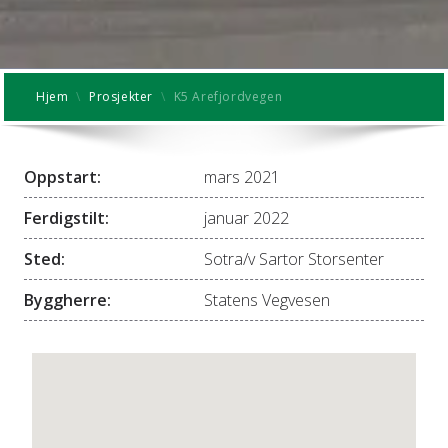
Hjem
\
Prosjekter
\
K5 Arefjordvegen
Oppstart:
mars 2021
Ferdigstilt:
januar 2022
Sted:
Sotra/v Sartor Storsenter
Byggherre:
Statens Vegvesen