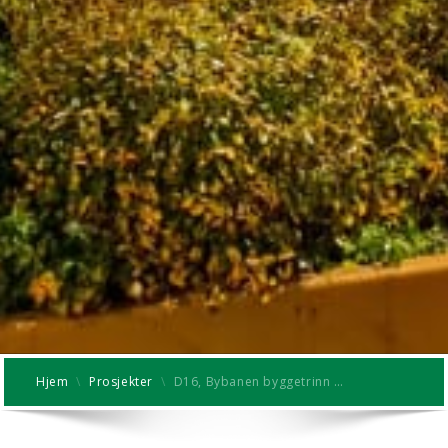
Hjem
\
Prosjekter
\
D16, Bybanen byggetrinn …