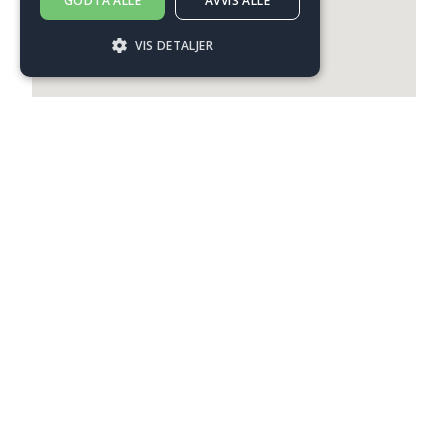
GODTA ALLE
AVVIS ALLE
VIS DETALJER
Strengt nødvendig
Ytelse
Målretting
Funksjonalitet
Strengt nødvendige informasjonskapsler
tillater kjernefunksjoner på nettstedet, som
brukerinnlogging og kontoadministrasjon.
Nettstedet kan ikke brukes riktig uten
strengt nødvendige informasjonskapsler.
Forsørger /
Navn
Utløpsdato
Beskrivelse
Domene
CookieScriptConsent
2 måneder
Denne
CookieScript
4 uker
informasjonskaps
.wikholm.no
brukes av Cookie-
Script.com-tjenes
for å huske
innstillingene for
besøkendes
informasjonskapse
Det er nødvendig 