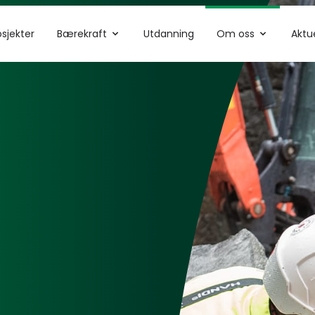
osjekter
Bærekraft
Utdanning
Om oss
Aktu