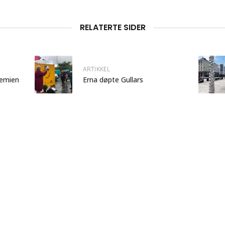
RELATERTE SIDER
ARTIKKEL
demien
Erna døpte Gullars
ARTIKKEL
m følge
Utemiljø.no: Sotra-varianten av
en engelsk park
elen